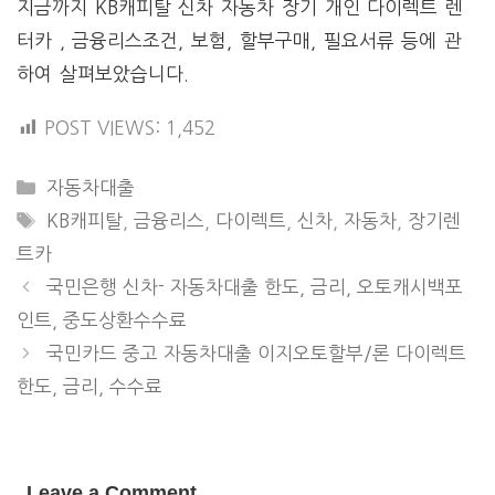
지금까지 KB캐피탈 신차 자동차 장기 개인 다이렉트 렌
터카 , 금융리스조건, 보험, 할부구매, 필요서류 등에 관
하여 살펴보았습니다.
POST VIEWS:
1,452
CATEGORIES
자동차대출
TAGS
KB캐피탈
,
금융리스
,
다이렉트
,
신차
,
자동차
,
장기렌
트카
국민은행 신차- 자동차대출 한도, 금리, 오토캐시백포
인트, 중도상환수수료
국민카드 중고 자동차대출 이지오토할부/론 다이렉트
한도, 금리, 수수료
Leave a Comment