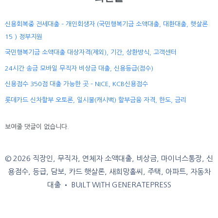
신용회복중 전세대출 – 개인회생자 (국민행복기금 소액대출, 대환대출, 햇살론
15 ) 정부지원
국민행복기금 소액대출 대상자격(제외), 기간, 상환방식, 고객센터
24시간 송금 모바일 무직자 비상금 대출, 신용등급(점수)
신용점수 350점 대출 가능한 곳 – NICE, KCB신용점수
롯데카드 신차할부 오토론, 일시불(캐시백) 할부금융 자격, 한도, 금리
보여줄 댓글이 없습니다.
© 2026 직장인, 무직자, 연체자 소액대출, 비상금, 마이너스통장, 신
용점수, 등급, 담보, 카드 햇살론, 새희망홀씨, 주택, 아파트, 자동차
대출
• BUILT WITH
GENERATEPRESS