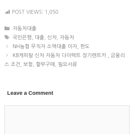
POST VIEWS:
1,050
CATEGORIES
자동차대출
TAGS
국민은행
,
대출
,
신차
,
자동차
NH농협 무직자 소액대출 이자, 한도
KB캐피탈 신차 자동차 다이렉트 장기렌트카 , 금융리
스 조건, 보험, 할부구매, 필요서류
Leave a Comment
COMMENT