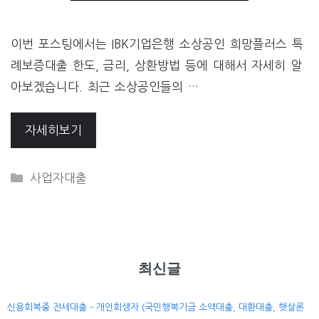
이번 포스팅에서는 IBK기업은행 소상공인 희망플러스 특
례보증대출 한도, 금리, 상환방법 등에 대해서 자세히 알
아보겠습니다. 최근 소상공인들의 …
자세히보기
CATEGORIES
사업자대출
최신글
신용회복중 전세대출 – 개인회생자 (국민행복기금 소액대출, 대환대출, 햇살론