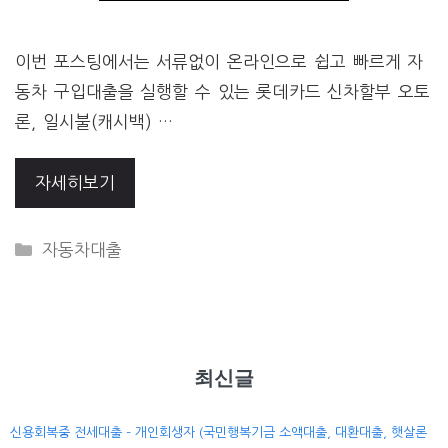
이번 포스팅에서는 서류없이 온라인으로 쉽고 빠르게 자
동차 구입대출을 실행할 수 있는 롯데카드 신차할부 오토
론, 일시불(캐시백) …
자세히보기
CATEGORIES
자동차대출
최신글
신용회복중 전세대출 – 개인회생자 (국민행복기금 소액대출, 대환대출, 햇살론