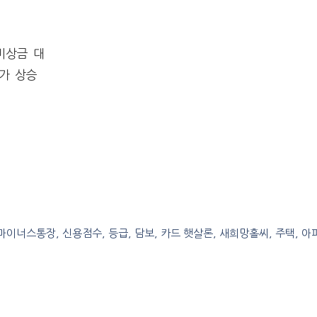
비상금 대
가 상승
, 마이너스통장, 신용점수, 등급, 담보, 카드 햇살론, 새희망홀씨, 주택, 