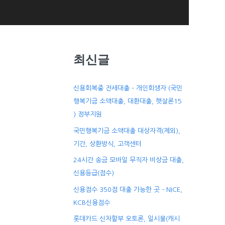
최신글
신용회복중 전세대출 – 개인회생자 (국민
행복기금 소액대출, 대환대출, 햇살론15
) 정부지원
국민행복기금 소액대출 대상자격(제외),
기간, 상환방식, 고객센터
24시간 송금 모바일 무직자 비상금 대출,
신용등급(점수)
신용점수 350점 대출 가능한 곳 – NICE,
KCB신용점수
롯데카드 신차할부 오토론, 일시불(캐시