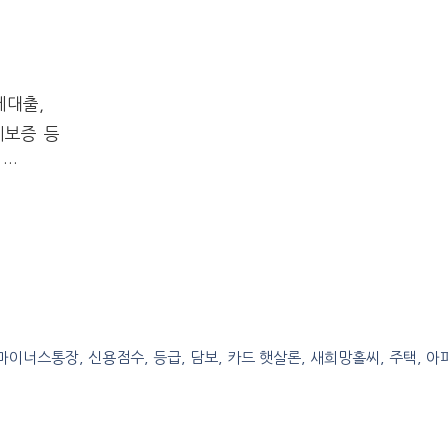
세대출,
례보증 등
 …
, 마이너스통장, 신용점수, 등급, 담보, 카드 햇살론, 새희망홀씨, 주택, 