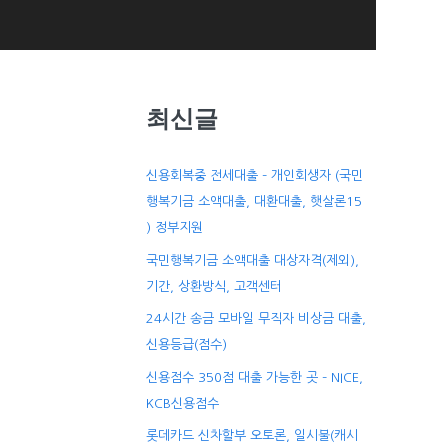
최신글
신용회복중 전세대출 – 개인회생자 (국민
행복기금 소액대출, 대환대출, 햇살론15
) 정부지원
국민행복기금 소액대출 대상자격(제외),
기간, 상환방식, 고객센터
24시간 송금 모바일 무직자 비상금 대출,
신용등급(점수)
신용점수 350점 대출 가능한 곳 – NICE,
KCB신용점수
롯데카드 신차할부 오토론, 일시불(캐시