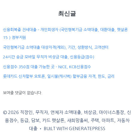
최신글
신용회복중 전세대출 – 개인회생자 (국민행복기금 소액대출, 대환대출, 햇살론
15 ) 정부지원
국민행복기금 소액대출 대상자격(제외), 기간, 상환방식, 고객센터
24시간 송금 모바일 무직자 비상금 대출, 신용등급(점수)
신용점수 350점 대출 가능한 곳 – NICE, KCB신용점수
롯데카드 신차할부 오토론, 일시불(캐시백) 할부금융 자격, 한도, 금리
보여줄 댓글이 없습니다.
© 2026 직장인, 무직자, 연체자 소액대출, 비상금, 마이너스통장, 신
용점수, 등급, 담보, 카드 햇살론, 새희망홀씨, 주택, 아파트, 자동차
대출
• BUILT WITH
GENERATEPRESS