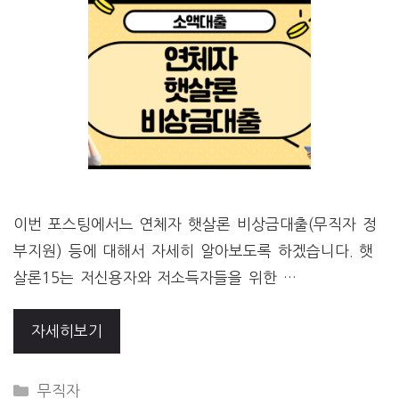
이번 포스팅에서느 연체자 햇살론 비상금대출(무직자 정
부지원) 등에 대해서 자세히 알아보도록 하겠습니다. 햇
살론15는 저신용자와 저소득자들을 위한 …
자세히보기
CATEGORIES
무직자