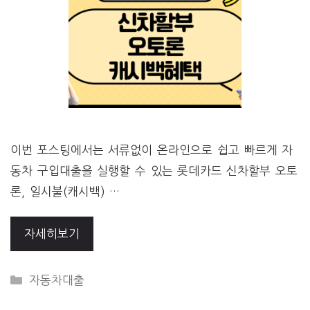
이번 포스팅에서는 서류없이 온라인으로 쉽고 빠르게 자
동차 구입대출을 실행할 수 있는 롯데카드 신차할부 오토
론, 일시불(캐시백) …
자세히보기
CATEGORIES
자동차대출